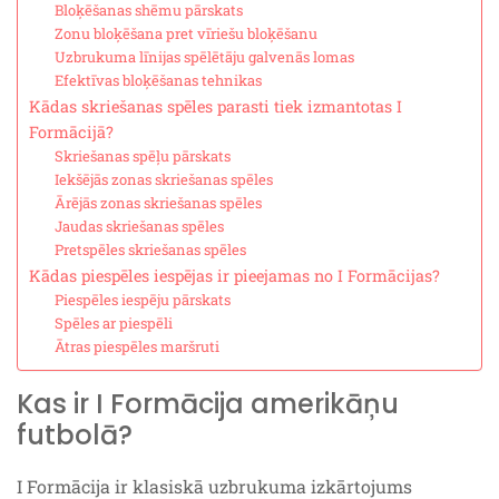
Bloķēšanas shēmu pārskats
Zonu bloķēšana pret vīriešu bloķēšanu
Uzbrukuma līnijas spēlētāju galvenās lomas
Efektīvas bloķēšanas tehnikas
Kādas skriešanas spēles parasti tiek izmantotas I
Formācijā?
Skriešanas spēļu pārskats
Iekšējās zonas skriešanas spēles
Ārējās zonas skriešanas spēles
Jaudas skriešanas spēles
Pretspēles skriešanas spēles
Kādas piespēles iespējas ir pieejamas no I Formācijas?
Piespēles iespēju pārskats
Spēles ar piespēli
Ātras piespēles maršruti
Kas ir I Formācija amerikāņu
futbolā?
I Formācija ir klasiskā uzbrukuma izkārtojums