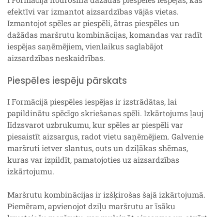
efektīvi var izmantot aizsardzības vājās vietas.
Izmantojot spēles ar piespēli, ātras piespēles un
dažādas maršrutu kombinācijas, komandas var radīt
iespējas saņēmējiem, vienlaikus saglabājot
aizsardzības neskaidrības.
Piespēles iespēju pārskats
I Formācijā piespēles iespējas ir izstrādātas, lai
papildinātu spēcīgo skriešanas spēli. Izkārtojums ļauj
līdzsvarot uzbrukumu, kur spēles ar piespēli var
piesaistīt aizsargus, radot vietu saņēmējiem. Galvenie
maršruti ietver slantus, outs un dziļākas shēmas,
kuras var izpildīt, pamatojoties uz aizsardzības
izkārtojumu.
Maršrutu kombinācijas ir izšķirošas šajā izkārtojumā.
Piemēram, apvienojot dziļu maršrutu ar īsāku