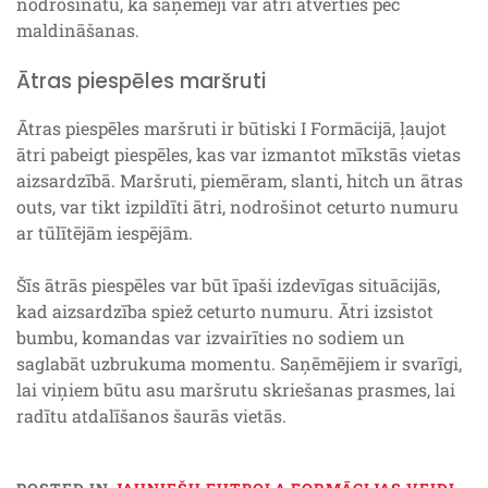
nodrošinātu, ka saņēmēji var ātri atvērties pēc
maldināšanas.
Ātras piespēles maršruti
Ātras piespēles maršruti ir būtiski I Formācijā, ļaujot
ātri pabeigt piespēles, kas var izmantot mīkstās vietas
aizsardzībā. Maršruti, piemēram, slanti, hitch un ātras
outs, var tikt izpildīti ātri, nodrošinot ceturto numuru
ar tūlītējām iespējām.
Šīs ātrās piespēles var būt īpaši izdevīgas situācijās,
kad aizsardzība spiež ceturto numuru. Ātri izsistot
bumbu, komandas var izvairīties no sodiem un
saglabāt uzbrukuma momentu. Saņēmējiem ir svarīgi,
lai viņiem būtu asu maršrutu skriešanas prasmes, lai
radītu atdalīšanos šaurās vietās.