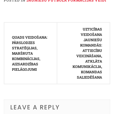
POSTED IN
JAUNIEŠU FUTBOLA FORMĀCIJAS VEIDI
Post
UZTICĪBAS
navigation
VEIDOŠANA
QUADS VEIDOŠANA:
JAUNIEŠU
PĀRSLODZES
KOMANDĀS:
STRATĒĢIJAS,
ATTIECĪBU
MARŠRUTA
VEICINĀŠANA,
KOMBINĀCIJAS,
ATKLĀTA
AIZSARDZĪBAS
KOMUNIKĀCIJA,
PIELĀGOJUMI
KOMANDAS
SALIEDĒŠANA
LEAVE A REPLY