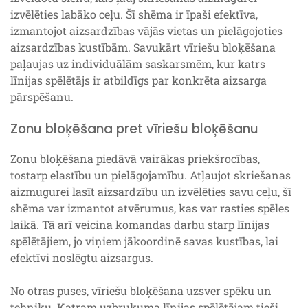
izvēlēties labāko ceļu. Šī shēma ir īpaši efektīva,
izmantojot aizsardzības vājās vietas un pielāgojoties
aizsardzības kustībām. Savukārt vīriešu bloķēšana
paļaujas uz individuālām saskarsmēm, kur katrs
līnijas spēlētājs ir atbildīgs par konkrēta aizsarga
pārspēšanu.
Zonu bloķēšana pret vīriešu bloķēšanu
Zonu bloķēšana piedāvā vairākas priekšrocības,
tostarp elastību un pielāgojamību. Atļaujot skriešanas
aizmugurei lasīt aizsardzību un izvēlēties savu ceļu, šī
shēma var izmantot atvērumus, kas var rasties spēles
laikā. Tā arī veicina komandas darbu starp līnijas
spēlētājiem, jo viņiem jākoordinē savas kustības, lai
efektīvi noslēgtu aizsargus.
No otras puses, vīriešu bloķēšana uzsver spēku un
tehniku. Katram uzbrukuma līnijas spēlētājam tieši