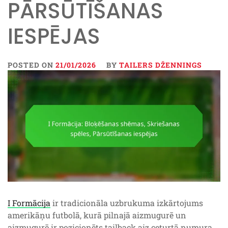
PĀRSŪTĪŠANAS
IESPĒJAS
POSTED ON
21/01/2026
BY
TAILERS DŽENNINGS
I Formācija
ir tradicionāla uzbrukuma izkārtojums
amerikāņu futbolā, kurā pilnajā aizmugurē un
aizmugurē ir pozicionēts tailback aiz ceturtā numura.