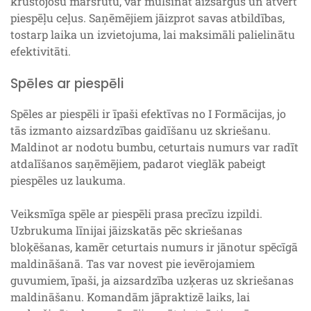
krustojošu maršrutu, var mulsināt aizsargus un atvērt
piespēļu ceļus. Saņēmējiem jāizprot savas atbildības,
tostarp laika un izvietojuma, lai maksimāli palielinātu
efektivitāti.
Spēles ar piespēli
Spēles ar piespēli ir īpaši efektīvas no I Formācijas, jo
tās izmanto aizsardzības gaidīšanu uz skriešanu.
Maldinot ar nodotu bumbu, ceturtais numurs var radīt
atdalīšanos saņēmējiem, padarot vieglāk pabeigt
piespēles uz laukuma.
Veiksmīga spēle ar piespēli prasa precīzu izpildi.
Uzbrukuma līnijai jāizskatās pēc skriešanas
bloķēšanas, kamēr ceturtais numurs ir jānotur spēcīgā
maldināšanā. Tas var novest pie ievērojamiem
guvumiem, īpaši, ja aizsardzība uzķeras uz skriešanas
maldināšanu. Komandām jāpraktizē laiks, lai