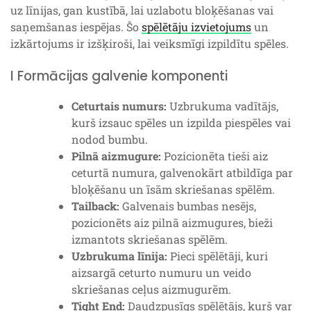
uz līnijas, gan kustībā, lai uzlabotu bloķēšanas vai
saņemšanas iespējas. Šo
spēlētāju izvietojums
un
izkārtojums ir izšķiroši, lai veiksmīgi izpildītu spēles.
I Formācijas galvenie komponenti
Ceturtais numurs:
Uzbrukuma vadītājs,
kurš izsauc spēles un izpilda piespēles vai
nodod bumbu.
Pilnā aizmugure:
Pozicionēta tieši aiz
ceturtā numura, galvenokārt atbildīga par
bloķēšanu un īsām skriešanas spēlēm.
Tailback:
Galvenais bumbas nesējs,
pozicionēts aiz pilnā aizmugures, bieži
izmantots skriešanas spēlēm.
Uzbrukuma līnija:
Pieci spēlētāji, kuri
aizsargā ceturto numuru un veido
skriešanas ceļus aizmugurēm.
Tight End:
Daudzpusīgs spēlētājs, kurš var