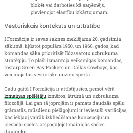
bloķēt vai darboties kā saņēmējs,
pievienojot elastību izkārtojumam.
Vēsturiskais konteksts un attīstība
I Formācija ir savas saknes meklējama 20. gadsimta
sākumā, kļūstot populāra 1950. un 1960. gados, kad
komandas sāka prioritizēt līdzsvarotu uzbrukuma
stratēģiju. To plaši izmantoja veiksmīgas komandas,
tostarp Green Bay Packers un Dallas Cowboys, kas
veicināja tās vēsturisko nozīmi sportā.
Gadu gaitā I Formācija ir attīstījusies, ņemot vērā
izmaiņas spēlētāju
izmēros, ātrumā un uzbrukuma
filozofijā. Lai gan tā joprojām ir pamats daudzās spēļu
grāmatās, mūsdienu pielāgojumi ir ieviesuši variācijas,
kas iekļauj vairāk izkliedēšanas koncepciju un
piespēļu spēles, atspoguļojot mainīgās spēles
dinamiku.