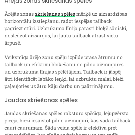
Ārējās zonas skriešanas spēles
Ārējās zonas
skriešanas spēles
mērķē uz aizsardzības
horizontālu izstiepšanu, radot iespējas tailback
pagriezt stūri. Uzbrukuma līnija parasti bloķē sāniski,
noslēdzot aizsargus, lai ļautu tailback atrast vietu
ārpusē.
Veiksmīga ārējo zonu spēļu izpilde prasa ātrumu no
tailback un efektīvu bloķēšanu no pilnā aizmugures
un uzbrukuma līnijas spēlētājiem. Tailback ir jāspēj
ātri identificēt labāko leņķi, lai uzbruktu malai, bieži
paļaujoties uz ātru kāju darbu un paātrinājumu.
Jaudas skriešanas spēles
Jaudas skriešanas spēles raksturo spēcīga, lejupvērsta
pieeja, bieži iesaistot pilno aizmuguri, kas vada tailback
cauri caurumam. Šāda veida spēle ir efektīva pret
aizsardzībām, kas cīnās ar fiziskumu un var radīt