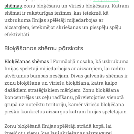
shēmas
: zonu bloķēšanu un vīriešu bloķēšanu. Katram
shēmai ir raksturīgas iezīmes, kas ietekmē, kā
uzbrukuma līnijas spēlētāji mijiedarbojas ar
aizsargiem, ietekmējot skriešanas un piespēļu spēļu
efektivitāti.
Bloķēšanas shēmu pārskats
Bloķēšanas shēmas
I Formācijā nosaka, kā uzbrukuma
līnijas spēlētāji mijiedarbojas ar aizsargiem, lai radītu
atvērumus bumbas nesējam. Divas galvenās shēmas ir
zonu bloķēšana un vīriešu bloķēšana, katra kalpo
dažādiem stratēģiskiem mērķiem. Zonu bloķēšana
koncentrējas uz ceļu radīšanu, pārvietojoties vienotā
grupā uz noteiktu teritoriju, kamēr vīriešu bloķēšana
piešķir konkrētus aizsargus katram līnijas spēlētājam.
Zonu bloķēšanā līnijas spēlētāji strādā kopā, lai
izveidotu sienu, kas ļauj skriešanas aizmugurei