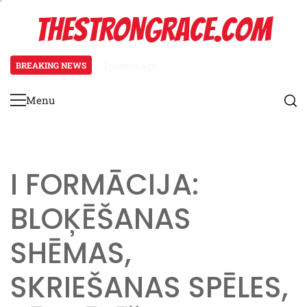
Skip
THESTRONGRACE.COM
to
content
BREAKING NEWS
5 months ago
Prakses vingrinājumi jauniešu ai
Menu
Primary
Menu
I FORMĀCIJA:
BLOĶĒŠANAS
SHĒMAS,
SKRIEŠANAS SPĒLES,