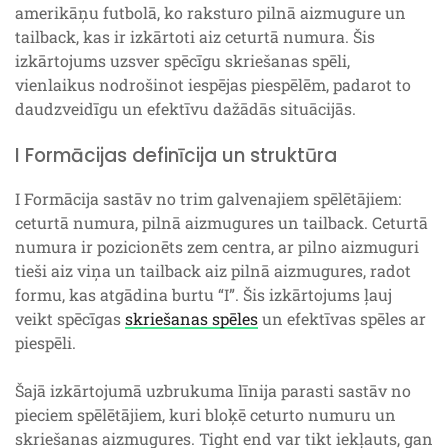
amerikāņu futbolā, ko raksturo pilnā aizmugure un
tailback, kas ir izkārtoti aiz ceturtā numura. Šis
izkārtojums uzsver spēcīgu skriešanas spēli,
vienlaikus nodrošinot iespējas piespēlēm, padarot to
daudzveidīgu un efektīvu dažādās situācijās.
I Formācijas definīcija un struktūra
I Formācija sastāv no trim galvenajiem spēlētājiem:
ceturtā numura, pilnā aizmugures un tailback. Ceturtā
numura ir pozicionēts zem centra, ar pilno aizmuguri
tieši aiz viņa un tailback aiz pilnā aizmugures, radot
formu, kas atgādina burtu “I”. Šis izkārtojums ļauj
veikt spēcīgas
skriešanas spēles
un efektīvas spēles ar
piespēli.
Šajā izkārtojumā uzbrukuma līnija parasti sastāv no
pieciem spēlētājiem, kuri bloķē ceturto numuru un
skriešanas aizmugures. Tight end var tikt iekļauts, gan