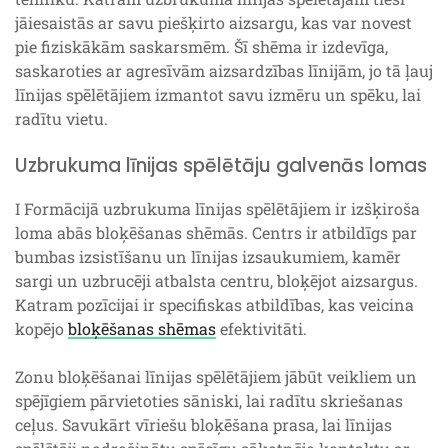
jāiesaistās ar savu piešķirto aizsargu, kas var novest
pie fiziskākām saskarsmēm. Šī shēma ir izdevīga,
saskaroties ar agresīvām aizsardzības līnijām, jo tā ļauj
līnijas spēlētājiem izmantot savu izmēru un spēku, lai
radītu vietu.
Uzbrukuma līnijas spēlētāju galvenās lomas
I Formācijā uzbrukuma līnijas spēlētājiem ir izšķiroša
loma abās bloķēšanas shēmās. Centrs ir atbildīgs par
bumbas izsistīšanu un līnijas izsaukumiem, kamēr
sargi un uzbrucēji atbalsta centru, bloķējot aizsargus.
Katram pozīcijai ir specifiskas atbildības, kas veicina
kopējo
bloķēšanas shēmas
efektivitāti.
Zonu bloķēšanai līnijas spēlētājiem jābūt veikliem un
spējīgiem pārvietoties sāniski, lai radītu skriešanas
ceļus. Savukārt vīriešu bloķēšana prasa, lai līnijas