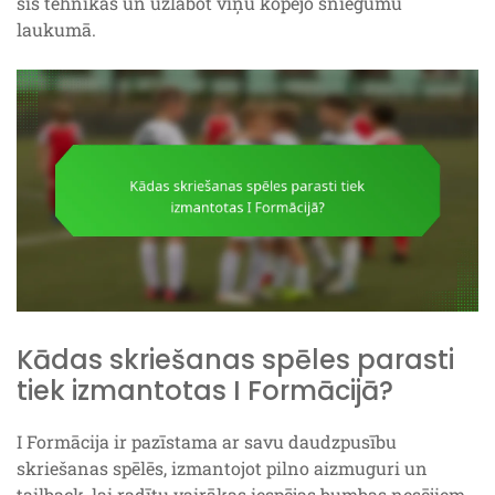
šīs tehnikas un uzlabot viņu kopējo sniegumu
laukumā.
Kādas skriešanas spēles parasti
tiek izmantotas I Formācijā?
I Formācija ir pazīstama ar savu daudzpusību
skriešanas spēlēs, izmantojot pilno aizmuguri un
tailback, lai radītu vairākas iespējas bumbas nesējiem.