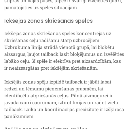
stiprās un vājās puses, tāpēc ir svarīgi izvēlēties gudri,
pamatojoties uz spēles situācijām.
Iekšējās zonas skriešanas spēles
Iekšējās zonas skriešanas spēles koncentrējas uz
skriešanas ceļu radīšanu starp uzbrucējiem.
Uzbrukuma līnija strādā vienotā grupā, lai bloķētu
aizsargus, ļaujot tailback lasīt bloķējumus un izvēlēties
labāko ceļu. Šī spēle ir efektīva pret aizsardzībām, kas
ir neaizsargātas pret iekšējām skriešanām.
Iekšējās zonas spēļu izpildē tailback ir jābūt labai
redzei un lēmumu pieņemšanas prasmēm, lai
identificētu atgriešanās ceļus. Pilnā aizmugurei ir
jāvada cauri caurumam, iztīrot līnijas un radot vietu
tailback. Laika un koordinācijas precizitāte ir izšķiroša
panākumiem.