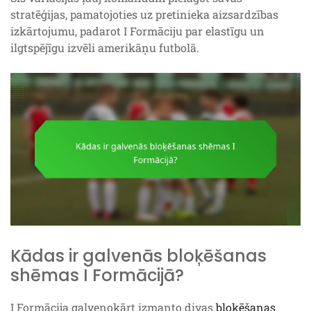
stratēģijas, pamatojoties uz pretinieka aizsardzības
izkārtojumu, padarot I Formāciju par elastīgu un
ilgtspējīgu izvēli amerikāņu futbolā.
Kādas ir galvenās bloķēšanas
shēmas I Formācijā?
I Formācija galvenokārt izmanto divas
bloķēšanas