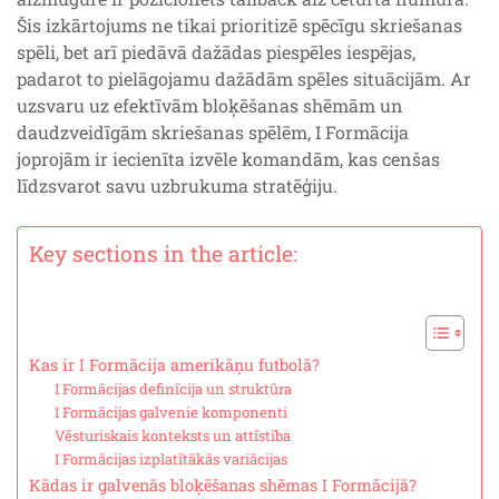
Šis izkārtojums ne tikai prioritizē spēcīgu skriešanas
spēli, bet arī piedāvā dažādas piespēles iespējas,
padarot to pielāgojamu dažādām spēles situācijām. Ar
uzsvaru uz efektīvām bloķēšanas shēmām un
daudzveidīgām skriešanas spēlēm, I Formācija
joprojām ir iecienīta izvēle komandām, kas cenšas
līdzsvarot savu uzbrukuma stratēģiju.
Key sections in the article:
Kas ir I Formācija amerikāņu futbolā?
I Formācijas definīcija un struktūra
I Formācijas galvenie komponenti
Vēsturiskais konteksts un attīstība
I Formācijas izplatītākās variācijas
Kādas ir galvenās bloķēšanas shēmas I Formācijā?