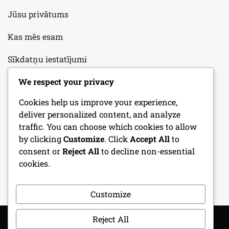
Jūsu privātums
Kas mēs esam
Sīkdatņu iestatījumi
We respect your privacy
KATEGORIJAS
Cookies help us improve your experience,
deliver personalized content, and analyze
Aizsardzības stratēģijas jauniešu futbolā
traffic. You can choose which cookies to allow
by clicking
Customize
. Click
Accept All
to
Jauniešu futbola aizsardzības treniņu padomi
consent or
Reject All
to decline non-essential
cookies.
Jauniešu futbola formācijas veidi
Customize
Reject All