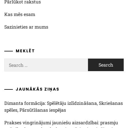
Pārlūkot rakstus
Kas mēs esam
Sazinieties ar mums
MEKLĒT
Search
for:
JAUNĀKĀS ZIŅAS
Dimanta formācija: Spēlētāju izlīdzināšana, Skriešanas
spēles, Pārsūtīšanas iespējas
Prakses vingrinājumi jauniešu aizsardzībai: prasmju