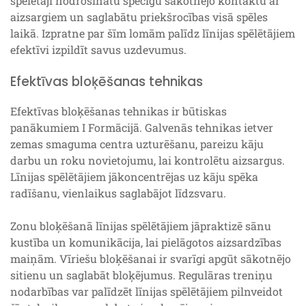
spēlētāji nodrošinātu spēcīgu sākotnējo kontaktu ar
aizsargiem un saglabātu priekšrocības visā spēles
laikā. Izpratne par šīm lomām palīdz līnijas spēlētājiem
efektīvi izpildīt savus uzdevumus.
Efektīvas bloķēšanas tehnikas
Efektīvas bloķēšanas tehnikas ir būtiskas
panākumiem I Formācijā. Galvenās tehnikas ietver
zemas smaguma centra uzturēšanu, pareizu kāju
darbu un roku novietojumu, lai kontrolētu aizsargus.
Līnijas spēlētājiem jākoncentrējas uz kāju spēka
radīšanu, vienlaikus saglabājot līdzsvaru.
Zonu bloķēšanā līnijas spēlētājiem jāpraktizē sānu
kustība un komunikācija, lai pielāgotos aizsardzības
maiņām. Vīriešu bloķēšanai ir svarīgi apgūt sākotnējo
sitienu un saglabāt bloķējumus. Regulāras treniņu
nodarbības var palīdzēt līnijas spēlētājiem pilnveidot