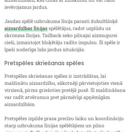
ievērojamus jardus.
Jaudas spēlē uzbrukuma līnija parasti dubultbloķē
aizsardzības līnijas
spēlētājus, radot uzplūdu uz
skrimma līnijas. Tailback seko pilnajai aizmugurei
cieši, izmantojot bloķētāju radīto impulsu. Šī spēle ir
īpaši noderīga īsās jardus situācijās.
Pretspēles skriešanas spēles
Pretspēles skriešanas spēles ir izstrādātas, lai
maldinātu aizsardzību, sākotnēji pārvietojoties vienā
virzienā, pirms griežoties pretējā pusē. Šī maldināšana
var radīt atvērumus pret pārmērīgi apņēmīgām
aizsardzībām.
Pretspēles izpilde prasa precīzu laiku un koordināciju
starp uzbrukuma līnijas spēlētājiem un pilno