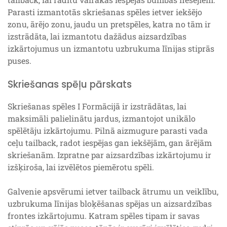
Parasti izmantotās skriešanas spēles ietver iekšējo
zonu, ārējo zonu, jaudu un pretspēles, katra no tām ir
izstrādāta, lai izmantotu dažādus aizsardzības
izkārtojumus un izmantotu uzbrukuma līnijas stiprās
puses.
Skriešanas spēļu pārskats
Skriešanas spēles I Formācijā ir izstrādātas, lai
maksimāli palielinātu jardus, izmantojot unikālo
spēlētāju izkārtojumu. Pilnā aizmugure parasti vada
ceļu tailback, radot iespējas gan iekšējām, gan ārējām
skriešanām. Izpratne par aizsardzības izkārtojumu ir
izšķiroša, lai izvēlētos piemērotu spēli.
Galvenie apsvērumi ietver tailback ātrumu un veiklību,
uzbrukuma līnijas bloķēšanas spējas un aizsardzības
frontes izkārtojumu. Katram spēles tipam ir savas