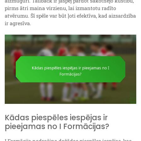
aizmuguri. Tailback ir jāspēj pārdot sākotnējo kustību,
pirms ātri maina virzienu, lai izmantotu radīto
atvērumu. Šī spēle var būt ļoti efektīva, kad aizsardzība
ir agresīva.
Kādas piespēles iespējas ir
pieejamas no I Formācijas?
I Formācija nodrošina dažādas piespēles iespējas, kas