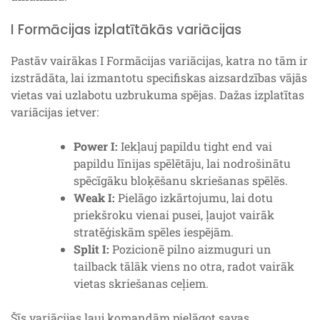
I Formācijas izplatītākās variācijas
Pastāv vairākas I Formācijas variācijas, katra no tām ir
izstrādāta, lai izmantotu specifiskas aizsardzības vājās
vietas vai uzlabotu uzbrukuma spējas. Dažas izplatītas
variācijas ietver:
Power I:
Iekļauj papildu tight end vai
papildu līnijas spēlētāju, lai nodrošinātu
spēcīgāku bloķēšanu skriešanas spēlēs.
Weak I:
Pielāgo izkārtojumu, lai dotu
priekšroku vienai pusei, ļaujot vairāk
stratēģiskām spēles iespējām.
Split I:
Pozicionē pilno aizmuguri un
tailback tālāk viens no otra, radot vairāk
vietas skriešanas ceļiem.
Šīs variācijas ļauj komandām pielāgot savas