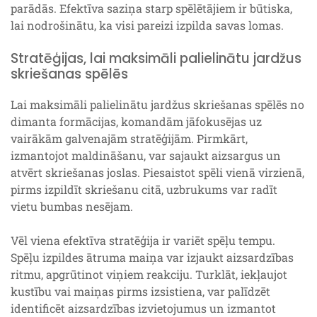
parādās. Efektīva saziņa starp spēlētājiem ir būtiska,
lai nodrošinātu, ka visi pareizi izpilda savas lomas.
Stratēģijas, lai maksimāli palielinātu jardžus
skriešanas spēlēs
Lai maksimāli palielinātu jardžus skriešanas spēlēs no
dimanta formācijas, komandām jāfokusējas uz
vairākām galvenajām stratēģijām. Pirmkārt,
izmantojot maldināšanu, var sajaukt aizsargus un
atvērt skriešanas joslas. Piesaistot spēli vienā virzienā,
pirms izpildīt skriešanu citā, uzbrukums var radīt
vietu bumbas nesējam.
Vēl viena efektīva stratēģija ir variēt spēļu tempu.
Spēļu izpildes ātruma maiņa var izjaukt aizsardzības
ritmu, apgrūtinot viņiem reakciju. Turklāt, iekļaujot
kustību vai maiņas pirms izsistiena, var palīdzēt
identificēt aizsardzības izvietojumus un izmantot