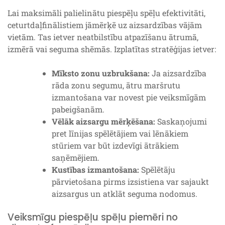
Lai maksimāli palielinātu piespēļu spēļu efektivitāti,
ceturtdaļfinālistiem jāmērķē uz aizsardzības vājām
vietām. Tas ietver neatbilstību atpazīšanu ātrumā,
izmērā vai seguma shēmās. Izplatītas stratēģijas ietver:
Mīksto zonu uzbrukšana:
Ja aizsardzība
rāda zonu segumu, ātru maršrutu
izmantošana var novest pie veiksmīgām
pabeigšanām.
Vēlāk aizsargu mērķēšana:
Saskaņojumi
pret līnijas spēlētājiem vai lēnākiem
stūriem var būt izdevīgi ātrākiem
saņēmējiem.
Kustības izmantošana:
Spēlētāju
pārvietošana pirms izsistiena var sajaukt
aizsargus un atklāt seguma nodomus.
Veiksmīgu piespēļu spēļu piemēri no