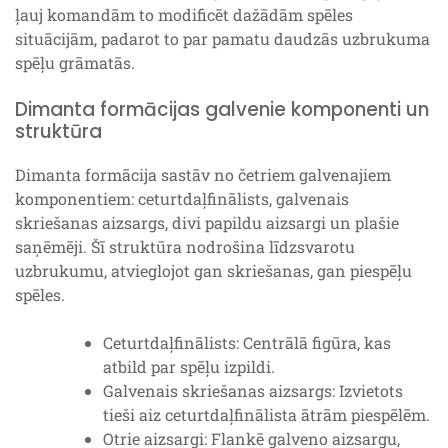
ļauj komandām to modificēt dažādām spēles
situācijām, padarot to par pamatu daudzās uzbrukuma
spēļu grāmatās.
Dimanta formācijas galvenie komponenti un
struktūra
Dimanta formācija sastāv no četriem galvenajiem
komponentiem: ceturtdaļfinālists, galvenais
skriešanas aizsargs, divi papildu aizsargi un plašie
saņēmēji. Šī struktūra nodrošina līdzsvarotu
uzbrukumu, atvieglojot gan skriešanas, gan piespēļu
spēles.
Ceturtdaļfinālists: Centrālā figūra, kas
atbild par spēļu izpildi.
Galvenais skriešanas aizsargs: Izvietots
tieši aiz ceturtdaļfinālista ātrām piespēlēm.
Otrie aizsargi: Flankē galveno aizsargu,