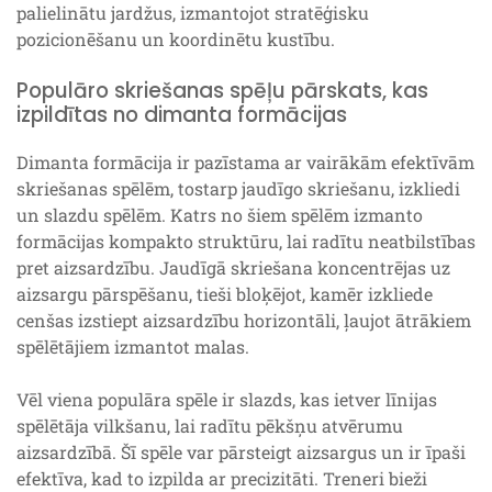
palielinātu jardžus, izmantojot stratēģisku
pozicionēšanu un koordinētu kustību.
Populāro skriešanas spēļu pārskats, kas
izpildītas no dimanta formācijas
Dimanta formācija ir pazīstama ar vairākām efektīvām
skriešanas spēlēm, tostarp jaudīgo skriešanu, izkliedi
un slazdu spēlēm. Katrs no šiem spēlēm izmanto
formācijas kompakto struktūru, lai radītu neatbilstības
pret aizsardzību. Jaudīgā skriešana koncentrējas uz
aizsargu pārspēšanu, tieši bloķējot, kamēr izkliede
cenšas izstiept aizsardzību horizontāli, ļaujot ātrākiem
spēlētājiem izmantot malas.
Vēl viena populāra spēle ir slazds, kas ietver līnijas
spēlētāja vilkšanu, lai radītu pēkšņu atvērumu
aizsardzībā. Šī spēle var pārsteigt aizsargus un ir īpaši
efektīva, kad to izpilda ar precizitāti. Treneri bieži