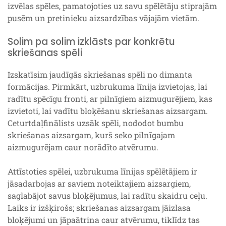
izvēlas spēles, pamatojoties uz savu spēlētāju stiprajām
pusēm un pretinieku aizsardzības vājajām vietām.
Solim pa solim izklāsts par konkrētu
skriešanas spēli
Izskatīsim jaudīgās skriešanas spēli no dimanta
formācijas. Pirmkārt, uzbrukuma līnija izvietojas, lai
radītu spēcīgu fronti, ar pilnīgiem aizmugurējiem, kas
izvietoti, lai vadītu bloķēšanu skriešanas aizsargam.
Ceturtdaļfinālists uzsāk spēli, nododot bumbu
skriešanas aizsargam, kurš seko pilnīgajam
aizmugurējam caur norādīto atvērumu.
Attīstoties spēlei, uzbrukuma līnijas spēlētājiem ir
jāsadarbojas ar saviem noteiktajiem aizsargiem,
saglabājot savus bloķējumus, lai radītu skaidru ceļu.
Laiks ir izšķirošs; skriešanas aizsargam jāizlasa
bloķējumi un jāpaātrina caur atvērumu, tiklīdz tas