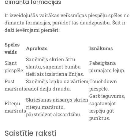
dimanta formācijas
Ir izveidojušās vairākas veiksmīgas piespēļu spēles no
dimanta formācijas, parādot tās daudzpusību. Šeit ir
daži ievērojami piemēri:
Spēles
Apraksts
Iznākums
veids
Saņēmējs skrien ātru
Slant
Pabeigšana
slantu, saņemot bumbu
piespēle
pirmajam lejup.
tieši aiz izsistiena līnijas.
Post
Saņēmējs leņķo uz vārtiem,
Touchdown
maršruts
radot dziļu draudu.
piespēle.
Garš ieguvums,
Skriešanas aizsargs skrien
Riteņu
sagatavojot
riteņu maršrutu,
maršruts
iespēju gūt
pārsteidzot aizsardzību.
punktus.
Saistītie raksti