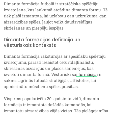
Dimanta formācija futbolā ir stratēģiska spēlētāju
izvietošana, kas laukumā atgādina dimanta formu. Tā
tiek plaši izmantota, lai uzlabotu gan uzbrukuma, gan
aizsardzības spēles, ļaujot veikt daudzveidīgas
skriešanas un piespēļu iespējas.
Dimanta formācijas definīcija un
vēsturiskais konteksts
Dimanta formācija raksturojas ar specifisku spēlētāju
izvietojumu, parasti iesaistot ceturtdaļfinālistu,
skriešanas aizsargus un plašos saņēmējus, kas
izvietoti dimanta formā. Vēsturiski ša
i formācija
i ir
saknes agrīnās futbolā stratēģijās, attīstoties, lai
apmierinātu mūsdienu spēles prasības.
Vispirms popularizēta 20. gadsimta vidū, dimanta
formācija ir izmantota dažādās komandās, lai
izmantotu aizsardzības vājās vietas. Tās pielāgojamība