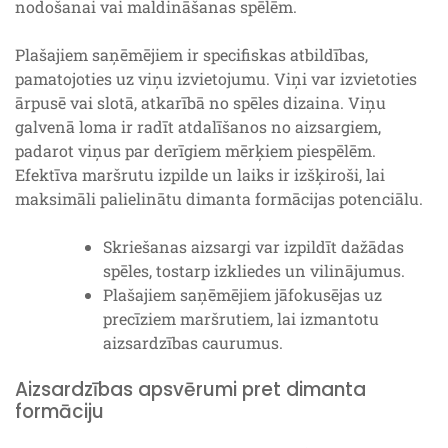
nodošanai vai maldināšanas spēlēm.
Plašajiem saņēmējiem ir specifiskas atbildības,
pamatojoties uz viņu izvietojumu. Viņi var izvietoties
ārpusē vai slotā, atkarībā no spēles dizaina. Viņu
galvenā loma ir radīt atdalīšanos no aizsargiem,
padarot viņus par derīgiem mērķiem piespēlēm.
Efektīva maršrutu izpilde un laiks ir izšķiroši, lai
maksimāli palielinātu dimanta formācijas potenciālu.
Skriešanas aizsargi var izpildīt dažādas
spēles, tostarp izkliedes un vilinājumus.
Plašajiem saņēmējiem jāfokusējas uz
precīziem maršrutiem, lai izmantotu
aizsardzības caurumus.
Aizsardzības apsvērumi pret dimanta
formāciju