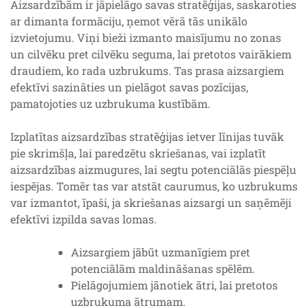
Aizsardzībām ir jāpielāgo savas stratēģijas, saskaroties
ar dimanta formāciju, ņemot vērā tās unikālo
izvietojumu. Viņi bieži izmanto maisījumu no zonas
un cilvēku pret cilvēku seguma, lai pretotos vairākiem
draudiem, ko rada uzbrukums. Tas prasa aizsargiem
efektīvi sazināties un pielāgot savas pozīcijas,
pamatojoties uz uzbrukuma kustībām.
Izplatītas aizsardzības stratēģijas ietver līnijas tuvāk
pie skrimšļa, lai paredzētu skriešanas, vai izplatīt
aizsardzības aizmugures, lai segtu potenciālās piespēļu
iespējas. Tomēr tas var atstāt caurumus, ko uzbrukums
var izmantot, īpaši, ja skriešanas aizsargi un saņēmēji
efektīvi izpilda savas lomas.
Aizsargiem jābūt uzmanīgiem pret
potenciālām maldināšanas spēlēm.
Pielāgojumiem jānotiek ātri, lai pretotos
uzbrukuma ātrumam.