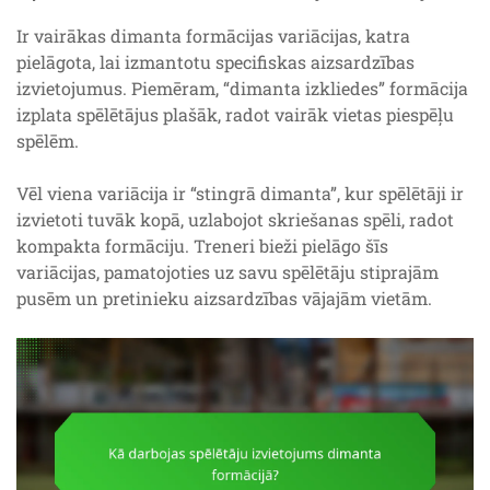
Ir vairākas dimanta formācijas variācijas, katra
pielāgota, lai izmantotu specifiskas aizsardzības
izvietojumus. Piemēram, “dimanta izkliedes” formācija
izplata spēlētājus plašāk, radot vairāk vietas piespēļu
spēlēm.
Vēl viena variācija ir “stingrā dimanta”, kur spēlētāji ir
izvietoti tuvāk kopā, uzlabojot skriešanas spēli, radot
kompakta formāciju. Treneri bieži pielāgo šīs
variācijas, pamatojoties uz savu spēlētāju stiprajām
pusēm un pretinieku aizsardzības vājajām vietām.