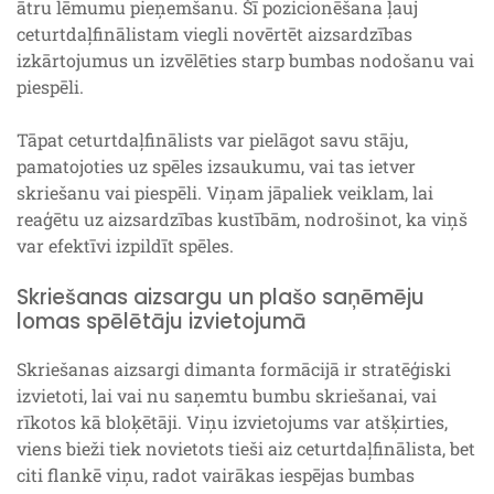
ātru lēmumu pieņemšanu. Šī pozicionēšana ļauj
ceturtdaļfinālistam viegli novērtēt aizsardzības
izkārtojumus un izvēlēties starp bumbas nodošanu vai
piespēli.
Tāpat ceturtdaļfinālists var pielāgot savu stāju,
pamatojoties uz spēles izsaukumu, vai tas ietver
skriešanu vai piespēli. Viņam jāpaliek veiklam, lai
reaģētu uz aizsardzības kustībām, nodrošinot, ka viņš
var efektīvi izpildīt spēles.
Skriešanas aizsargu un plašo saņēmēju
lomas spēlētāju izvietojumā
Skriešanas aizsargi dimanta formācijā ir stratēģiski
izvietoti, lai vai nu saņemtu bumbu skriešanai, vai
rīkotos kā bloķētāji. Viņu izvietojums var atšķirties,
viens bieži tiek novietots tieši aiz ceturtdaļfinālista, bet
citi flankē viņu, radot vairākas iespējas bumbas