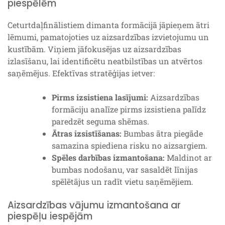
piespēlēm
Ceturtdaļfinālistiem dimanta formācijā jāpieņem ātri
lēmumi, pamatojoties uz aizsardzības izvietojumu un
kustībām. Viņiem jāfokusējas uz aizsardzības
izlasīšanu, lai identificētu neatbilstības un atvērtos
saņēmējus. Efektīvas stratēģijas ietver:
Pirms izsistiena lasījumi:
Aizsardzības
formāciju analīze pirms izsistiena palīdz
paredzēt seguma shēmas.
Ātras izsistīšanas:
Bumbas ātra piegāde
samazina spiediena risku no aizsargiem.
Spēles darbības izmantošana:
Maldinot ar
bumbas nodošanu, var sasaldēt līnijas
spēlētājus un radīt vietu saņēmējiem.
Aizsardzības vājumu izmantošana ar
piespēļu iespējām