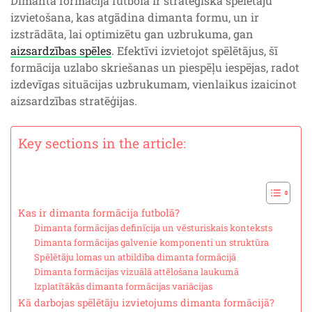
Dimanta formācija futbolā ir stratēģiska spēlētāju
izvietošana, kas atgādina dimanta formu, un ir
izstrādāta, lai optimizētu gan uzbrukuma, gan
aizsardzības spēles
. Efektīvi izvietojot spēlētājus, šī
formācija uzlabo skriešanas un piespēļu iespējas, radot
izdevīgas situācijas uzbrukumam, vienlaikus izaicinot
aizsardzības stratēģijas.
Key sections in the article:
Kas ir dimanta formācija futbolā?
Dimanta formācijas definīcija un vēsturiskais konteksts
Dimanta formācijas galvenie komponenti un struktūra
Spēlētāju lomas un atbildība dimanta formācijā
Dimanta formācijas vizuālā attēlošana laukumā
Izplatītākās dimanta formācijas variācijas
Kā darbojas spēlētāju izvietojums dimanta formācijā?