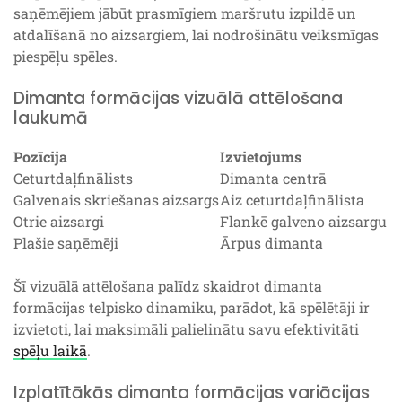
saņēmējiem jābūt prasmīgiem maršrutu izpildē un
atdalīšanā no aizsargiem, lai nodrošinātu veiksmīgas
piespēļu spēles.
Dimanta formācijas vizuālā attēlošana
laukumā
Pozīcija
Izvietojums
Ceturtdaļfinālists
Dimanta centrā
Galvenais skriešanas aizsargs
Aiz ceturtdaļfinālista
Otrie aizsargi
Flankē galveno aizsargu
Plašie saņēmēji
Ārpus dimanta
Šī vizuālā attēlošana palīdz skaidrot dimanta
formācijas telpisko dinamiku, parādot, kā spēlētāji ir
izvietoti, lai maksimāli palielinātu savu efektivitāti
spēļu laikā
.
Izplatītākās dimanta formācijas variācijas