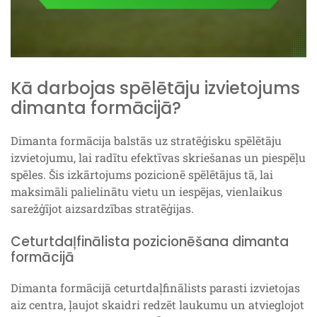
Kā darbojas spēlētāju izvietojums
dimanta formācijā?
Dimanta formācija balstās uz stratēģisku spēlētāju
izvietojumu, lai radītu efektīvas skriešanas un piespēļu
spēles. Šis izkārtojums pozicionē spēlētājus tā, lai
maksimāli palielinātu vietu un iespējas, vienlaikus
sarežģījot aizsardzības stratēģijas.
Ceturtdaļfinālista pozicionēšana dimanta
formācijā
Dimanta formācijā ceturtdaļfinālists parasti izvietojas
aiz centra, ļaujot skaidri redzēt laukumu un atvieglojot