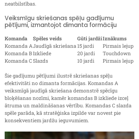
neatbilstības.
Veiksmīgu skriešanas spēļu gadījumu
pētījumi, izmantojot dimanta formāciju
Komanda
Spēles veids
Gūti jardži
Iznākums
Komanda A
Jaudīgā skriešana
15 jardi
Pirmais lejup
Komanda B
Izkliede
20 jardi
Touchdown
Komanda C
Slazds
10 jardi
Pirmais lejup
Šie gadījumu pētījumi ilustrē skriešanas spēļu
efektivitāti no dimanta formācijas. Komandas A
veiksmīgā jaudīgā skriešana demonstrē spēcīgu
bloķēšanas nozīmi, kamēr komandas B izkliede izceļ
ātruma un maldināšanas vērtību. Komandas C slazda
spēle parāda, kā stratēģiska izpilde var novest pie
konsekventiem jardžu ieguvumiem.