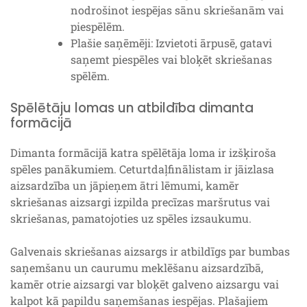
nodrošinot iespējas sānu skriešanām vai
piespēlēm.
Plašie saņēmēji: Izvietoti ārpusē, gatavi
saņemt piespēles vai bloķēt skriešanas
spēlēm.
Spēlētāju lomas un atbildība dimanta
formācijā
Dimanta formācijā katra spēlētāja loma ir izšķiroša
spēles panākumiem. Ceturtdaļfinālistam ir jāizlasa
aizsardzība un jāpieņem ātri lēmumi, kamēr
skriešanas aizsargi izpilda precīzas maršrutus vai
skriešanas, pamatojoties uz spēles izsaukumu.
Galvenais skriešanas aizsargs ir atbildīgs par bumbas
saņemšanu un caurumu meklēšanu aizsardzībā,
kamēr otrie aizsargi var bloķēt galveno aizsargu vai
kalpot kā papildu saņemšanas iespējas. Plašajiem