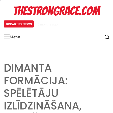
Skip
THESTRONGRACE.COM
to
content
BREAKING NEWS
5 months ago
Prakses vingrinājumi jauniešu ai
Menu
Primary
Menu
DIMANTA
FORMĀCIJA:
SPĒLĒTĀJU
IZLĪDZINĀŠANA,