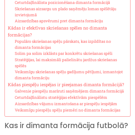
Ceturtdaļfinālista pozicionēšana dimanta formācijā
Skriešanas aizsargu un plašo saņēmēju lomas spēlētāju
izvietojumā
Aizsardzības apsvērumi pret dimanta formāciju
Kādas ir efektīvas skriešanas spēles no dimanta
formācijas?
Populāro skriešanas spēļu pārskats, kas izpildītas no
dimanta formācijas
Solim pa solim izklāsts par konkrētu skriešanas spēli
Stratēģijas, lai maksimāli palielinātu jardžus skriešanas
spēlēs
Veiksmīgu skriešanas spēļu gadījumu pētījumi, izmantojot
dimanta formāciju
Kādas piespēļu iespējas ir pieejamas dimanta formācijā?
Galvenie piespēļu maršruti saņēmējiem dimanta formācijā
Ceturtdaļfinālistu stratēģijas efektīvām piespēlēm
Aizsardzības vājumu izmantošana ar piespēļu iespējām
Veiksmīgu piespēļu spēļu piemēri no dimanta formācijas
Kas ir dimanta formācija futbolā?