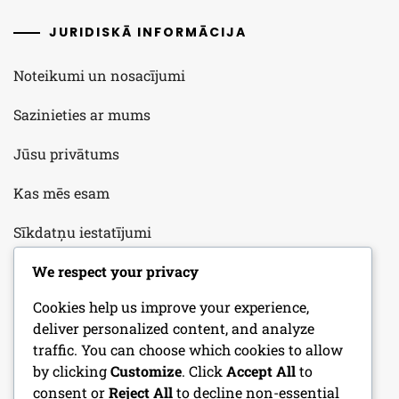
JURIDISKĀ INFORMĀCIJA
Noteikumi un nosacījumi
Sazinieties ar mums
Jūsu privātums
Kas mēs esam
Sīkdatņu iestatījumi
We respect your privacy
KATEGORIJAS
Cookies help us improve your experience,
deliver personalized content, and analyze
Aizsardzības stratēģijas jauniešu futbolā
traffic. You can choose which cookies to allow
by clicking
Customize
. Click
Accept All
to
Jauniešu futbola aizsardzības treniņu padomi
consent or
Reject All
to decline non-essential