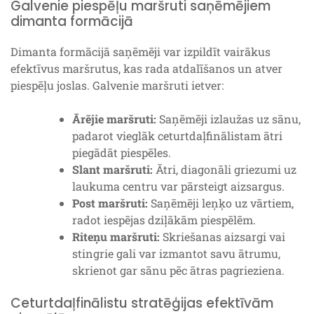
Galvenie piespēļu maršruti saņēmējiem
dimanta formācijā
Dimanta formācijā saņēmēji var izpildīt vairākus
efektīvus maršrutus, kas rada atdalīšanos un atver
piespēļu joslas. Galvenie maršruti ietver:
Ārējie maršruti:
Saņēmēji izlaužas uz sānu,
padarot vieglāk ceturtdaļfinālistam ātri
piegādāt piespēles.
Slant maršruti:
Ātri, diagonāli griezumi uz
laukuma centru var pārsteigt aizsargus.
Post maršruti:
Saņēmēji leņķo uz vārtiem,
radot iespējas dziļākām piespēlēm.
Riteņu maršruti:
Skriešanas aizsargi vai
stingrie gali var izmantot savu ātrumu,
skrienot gar sānu pēc ātras pagrieziena.
Ceturtdaļfinālistu stratēģijas efektīvām